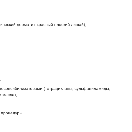
ический дерматит, красный плоский лишай);
;
тосенсибилизаторами (тетрациклины, сульфаниламиды,
 масла);
 процедуры;