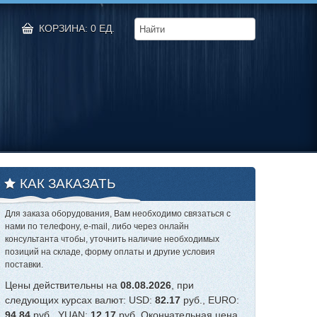
КОРЗИНА: 0 ЕД.
КАК ЗАКАЗАТЬ
Для заказа оборудования, Вам необходимо связаться с
нами по телефону, e-mail, либо через онлайн
консультанта чтобы, уточнить наличие необходимых
позиций на складе, форму оплаты и другие условия
поставки.
Цены действительны на
08.08.2026
, при
следующих курсах валют: USD:
82.17
руб., EURO:
94.84
руб., YUAN:
12.17
руб. Окончательная цена