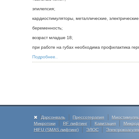
эпилепсия;
кардиостимуляторы, металлические, электрические
беременность;
возраст младше 18;
при работе на губах необходима профилактика гер
Подробнее..
Дарсонваль
Прессотерапия
Миостимуля
Микротоки
RF лифтинг
Кавитация
Микрод
HIFU (SMAS лифтинг)
ЭЛОС
Электрокоагуля