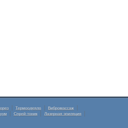
орез
Термоодеяло
Вибромассаж
куум
Спрей-тоник
Лазерная эпиляция