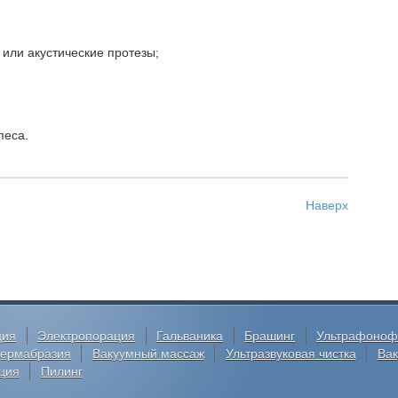
 или акустические протезы;
песа.
Наверх
ция
Электропорация
Гальваника
Брашинг
Ультрафоноф
ермабразия
Вакуумный массаж
Ультразвуковая чистка
Ва
ция
Пилинг