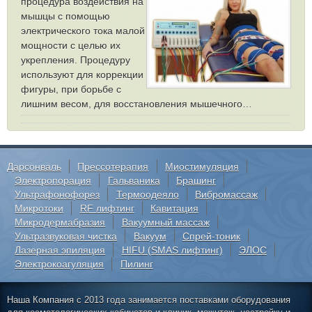
процедура воздействия на
мышцы с помощью
электрического тока малой
мощности с целью их
укрепления. Процедуру
используют для коррекции
фигуры, при борьбе с
лишним весом, для восстановления мышечного…
Дарсонваль
Прессотерапия
Миостимуляция
Электропорация
Гальваника
Брашинг
Ультрафонофорез
Термоодеяло
Вибромассаж
Микротоки
RF лифтинг
Кавитация
Микродермабразия
Вакуумный массаж
Ультразвуковая чистка
Вакуум
Спрей-тоник
Лазерная эпиляция
HIFU (SMAS лифтинг)
ЭЛОС
Электрокоагуляция
Пилинг
Наша Компания с 2013 года занимается поставками оборудования