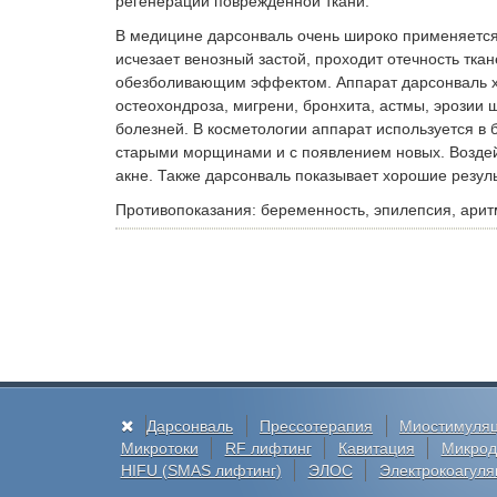
регенерации поврежденной ткани.
В медицине дарсонваль очень широко применяется 
исчезает венозный застой, проходит отечность тка
обезболивающим эффектом. Аппарат дарсонваль х
остеохондроза, мигрени, бронхита, астмы, эрозии ш
болезней. В косметологии аппарат используется в 
старыми морщинами и с появлением новых. Воздейс
акне. Также дарсонваль показывает хорошие резул
Противопоказания: беременность, эпилепсия, арит
Дарсонваль
Прессотерапия
Миостимуля
Микротоки
RF лифтинг
Кавитация
Микрод
HIFU (SMAS лифтинг)
ЭЛОС
Электрокоагуля