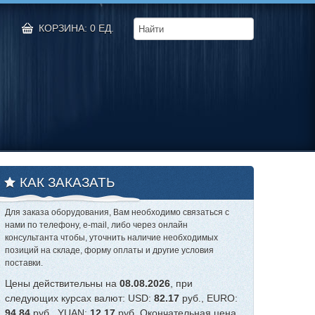
КОРЗИНА: 0 ЕД.
КАК ЗАКАЗАТЬ
Для заказа оборудования, Вам необходимо связаться с
нами по телефону, e-mail, либо через онлайн
консультанта чтобы, уточнить наличие необходимых
позиций на складе, форму оплаты и другие условия
поставки.
Цены действительны на
08.08.2026
, при
следующих курсах валют: USD:
82.17
руб., EURO:
94.84
руб., YUAN:
12.17
руб. Окончательная цена