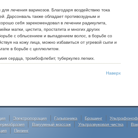
для лечения варикозов. Благодаря воздействию тока
ней. Дарсонваль также обладает противозудным и
орошо себя зарекомендовал в лечении радикулита,
ейки матки, цистита, простатита и многих других
борьбе с облысением и выпадением волос, в борьбе со
твуя на кожу лица, можно избавиться от угревой сыпи и
ьтате в борьбе с целлюлитом.
мия сердца, тромбофлебит, туберкулез легких.
Наверх
ция
Электропорация
Гальваника
Брашинг
Ультрафоноф
ермабразия
Вакуумный массаж
Ультразвуковая чистка
Ва
ция
Пилинг