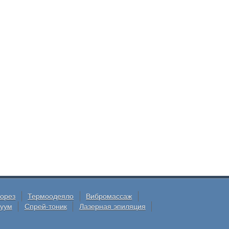
орез
Термоодеяло
Вибромассаж
куум
Спрей-тоник
Лазерная эпиляция