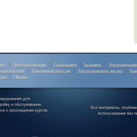
ция
Электропорация
Гальваника
Брашинг
Ультрафоноф
ермабразия
Вакуумный массаж
Ультразвуковая чистка
Ва
ция
Пилинг
борудования для
тройку и обслуживание.
Все материалы, опублик
та о прохождении курсов
использование без п