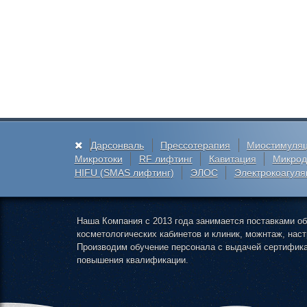
Дарсонваль
Прессотерапия
Миостимуля
Микротоки
RF лифтинг
Кавитация
Микрод
HIFU (SMAS лифтинг)
ЭЛОС
Электрокоагуля
Наша Компания с 2013 года занимается поставками о
косметологических кабинетов и клиник, можнтаж, нас
Производим обучение персонала с выдачей сертифика
повышения квалификации.