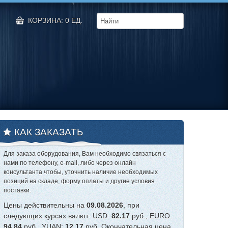
КОРЗИНА: 0 ЕД.
КАК ЗАКАЗАТЬ
Для заказа оборудования, Вам необходимо связаться с
нами по телефону, e-mail, либо через онлайн
консультанта чтобы, уточнить наличие необходимых
позиций на складе, форму оплаты и другие условия
поставки.
Цены действительны на
09.08.2026
, при
следующих курсах валют: USD:
82.17
руб., EURO:
94.84
руб., YUAN:
12.17
руб. Окончательная цена